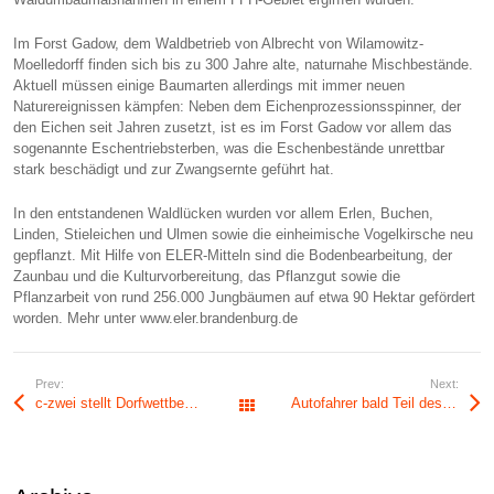
Im Forst Gadow, dem Waldbetrieb von Albrecht von Wilamowitz-
Moelledorff finden sich bis zu 300 Jahre alte, naturnahe Mischbestände.
Aktuell müssen einige Baumarten allerdings mit immer neuen
Naturereignissen kämpfen: Neben dem Eichenprozessionsspinner, der
den Eichen seit Jahren zusetzt, ist es im Forst Gadow vor allem das
sogenannte Eschentriebsterben, was die Eschenbestände unrettbar
stark beschädigt und zur Zwangsernte geführt hat.
In den entstandenen Waldlücken wurden vor allem Erlen, Buchen,
Linden, Stieleichen und Ulmen sowie die einheimische Vogelkirsche neu
gepflanzt. Mit Hilfe von ELER-Mitteln sind die Bodenbearbeitung, der
Zaunbau und die Kulturvorbereitung, das Pflanzgut sowie die
Pflanzarbeit von rund 256.000 Jungbäumen auf etwa 90 Hektar gefördert
worden. Mehr unter www.eler.brandenburg.de
Prev:
Next:
c-zwei stellt Dorfwettbewerb 2014/15 ins Rampenlicht
Autofahrer bald Teil des Emissionshandels?
Alle Beiträge