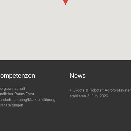
ompetenzen
News
ergiewirtschaft
„Roots & Robots“: Agroforstsyst
ndlicher Raum/Forst
etablieren
3. Juni 2026
andortmarketing/Markteinführung
ranstaltungen