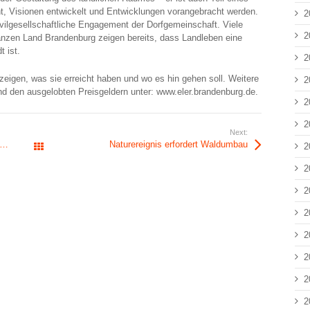
, Visionen entwickelt und Entwicklungen vorangebracht werden.
2
ivilgesellschaftliche Engagement der Dorfgemeinschaft. Viele
2
anzen Land Brandenburg zeigen bereits, dass Landleben eine
t ist.
2
zeigen, was sie erreicht haben und wo es hin gehen soll. Weitere
2
d den ausgelobten Preisgeldern unter: www.eler.brandenburg.de.
2
2
Next:
Naturereignis erfordert Waldumbau
2
Alle Beiträge
2
2
2
2
2
2
2