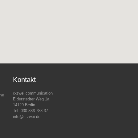
Kontakt
c-zwei communication
eme
Eiderstedter Weg 1a
14129 Berlin
Tel. 030-886 788-37
info@c-zwei.de