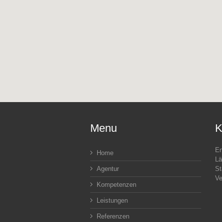
Menu
K
En
Home
Lä
Agentur
St
Ve
Kompetenzen
Leistungen
Referenzen