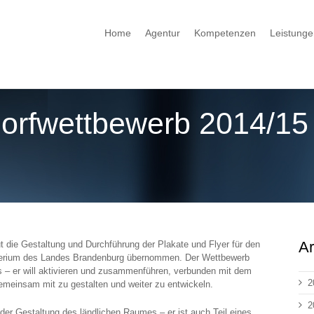
Home
Agentur
Kompetenzen
Leistunge
 Dorfwettbewerb 2014/15
Ar
 die Gestaltung und Durchführung der Plakate und Flyer für den
sterium des Landes Brandenburg übernommen. Der Wettbewerb
s – er will aktivieren und zusammenführen, verbunden mit dem
2
gemeinsam mit zu gestalten und weiter zu entwickeln.
2
der Gestaltung des ländlichen Raumes – er ist auch Teil eines