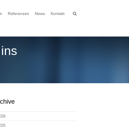
n
Referenzen
News
Kontakt
 ins
Home
c-zwei stellt Dorfwettbewerb 2014/15 ins Rampenlicht
chive
026
025