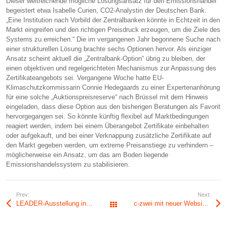
Dieser weitreichende mögliche Lösungsansatz für den Emissionshandel
begeistert etwa Isabelle Curien, CO2-Analystin der Deutschen Bank.
„Eine Institution nach Vorbild der Zentralbanken könnte in Echtzeit in den
Markt eingreifen und den richtigen Preisdruck erzeugen, um die Ziele des
Systems zu erreichen.“ Die im vergangenen Jahr begonnene Suche nach
einer strukturellen Lösung brachte sechs Optionen hervor. Als einziger
Ansatz scheint aktuell die „Zentralbank-Option“ übrig zu bleiben, der
einen objektiven und regelgerichteten Mechanismus zur Anpassung des
Zertifikateangebots sei. Vergangene Woche hatte EU-
Klimaschutzkommissarin Connie Hedegaards zu einer Expertenanhörung
für eine solche „Auktionspreisreserve“ nach Brüssel mit dem Hinweis
eingeladen, dass diese Option aus den bisherigen Beratungen als Favorit
hervorgegangen sei. So könnte künftig flexibel auf Marktbedingungen
reagiert werden, indem bei einem Überangebot Zertifikate einbehalten
oder aufgekauft, und bei einer Verknappung zusätzliche Zertifikate auf
den Markt gegeben werden, um extreme Preisanstiege zu verhindern –
möglicherweise ein Ansatz, um das am Boden liegende
Emissionshandelssystem zu stabilisieren.
Prev:
Next:
LEADER-Ausstellung in Luckenwalde eröffnet
c-zwei mit neuer Website online
Alle Beiträge