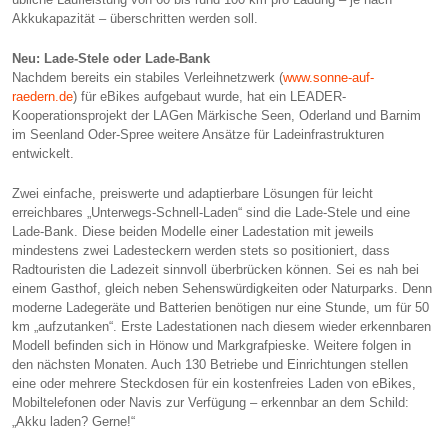
Akkukapazität – überschritten werden soll.
Neu: Lade-Stele oder Lade-Bank
Nachdem bereits ein stabiles Verleihnetzwerk (
www.sonne-auf-
raedern.de
) für eBikes aufgebaut wurde, hat ein LEADER-
Kooperationsprojekt der LAGen Märkische Seen, Oderland und Barnim
im Seenland Oder-Spree weitere Ansätze für Ladeinfrastrukturen
entwickelt.
Zwei einfache, preiswerte und adaptierbare Lösungen für leicht
erreichbares „Unterwegs-Schnell-Laden“ sind die Lade-­Stele und eine
Lade-Bank. Diese beiden Modelle einer Lade­station mit jeweils
mindestens zwei Ladesteckern werden stets so positioniert, dass
Radtouristen die Ladezeit sinnvoll überbrücken können. Sei es nah bei
einem Gasthof, gleich neben Sehenswürdigkeiten oder Naturparks. Denn
moderne Ladegeräte und Batterien benötigen nur eine Stunde, um für 50
km „aufzutanken“. Erste Ladestationen nach diesem wieder erkennbaren
Modell befinden sich in Hönow und Markgrafpieske. Weitere folgen in
den nächsten Monaten. Auch 130 Betriebe und Einrichtungen stellen
eine oder mehrere Steckdosen für ein kostenfreies Laden von eBikes,
Mobiltelefonen oder Navis zur Verfügung – erkennbar an dem Schild:
„Akku laden? Gerne!“